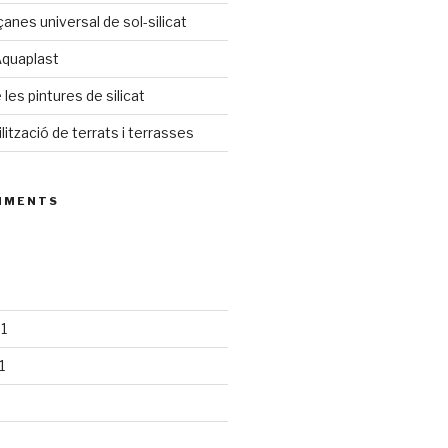
anes universal de sol-silicat
Aquaplast
les pintures de silicat
ització de terrats i terrasses
MMENTS
1
1