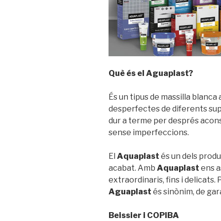
Què és el Aguaplast?
És un tipus de massilla blanca 
desperfectes de diferents supe
dur a terme per després acons
sense imperfeccions.
El
Aquaplast
és un dels produ
acabat. Amb
Aquaplast
ens a
extraordinaris, fins i delicats.
Aguaplast
és sinònim, de gara
Beissier i COPIBA