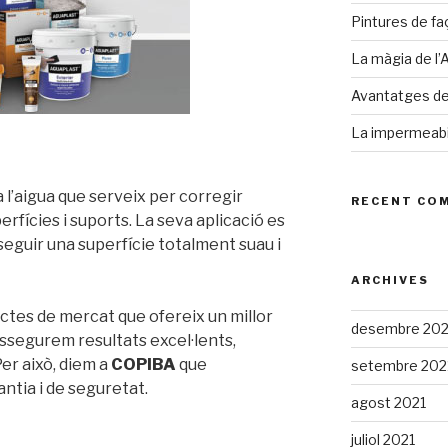
Pintures de faç
La màgia de l’
Avantatges de 
La impermeabil
a l’aigua que serveix per corregir
RECENT CO
rfícies i suports. La seva aplicació es
eguir una superfície totalment suau i
ARCHIVES
ctes de mercat que ofereix un millor
desembre 202
ssegurem resultats excel·lents,
 Per això, diem a
COPIBA
que
setembre 202
ntia i de seguretat.
agost 2021
juliol 2021