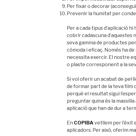
Per fixar o decorar (aconsegui
Prevenir la humitat per conden
Per a cada tipus d’aplicació h
cobrir cadascuna d’aquestes n
seva gamma de productes perqu
còmoda i eficaç. Només ha de 
necessita exercir. El nostre equ
o plaste corresponent a la se
Si vol oferir un acabat de pel·l
de formar part de la teva film
perquè el resultat sigui l’espe
preguntar quina és la massilla 
aplicació que han de dur a ter
En
COPIBA
vetllem per l’èxit 
aplicadors. Per això, oferim ma