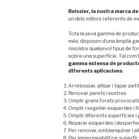
Beissier, la nostra marca de
un dels millors referents de 
Tota la seva gamma de product
més, disposen d’una àmplia g
resoldre qualsevol tipus de f
sobre una superfície. Tal com 
gamma extensa de productes
diferents aplicacions
:
Arrebossar, allisar i tapar pet
Renovar parets i sostres
Omplir grans forats provocat
Omplir i segellar esquerdes i 
Omplir diferents superfícies i 
Reparar esquerdes i desperfec
Per renovar, emblanquinar i al
Per impermeabilitzar superfíc