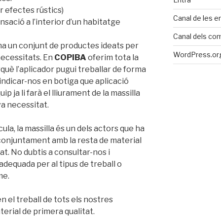
r efectes rústics)
Canal de les e
sació a l’interior d’un habitatge
Canal dels co
i ha un conjunt de productes ideats per
WordPress.org
ecessitats. En
COPIBA
oferim tota la
è l’aplicador pugui treballar de forma
indicar-nos en botiga que aplicació
ip ja li farà el lliurament de la massilla
va necessitat.
ícula, la massilla és un dels actors que ha
 conjuntament amb la resta de material
rat. No dubtis a consultar-nos i
adequada per al tipus de treball o
me.
en el treball de tots els nostres
terial de primera qualitat.