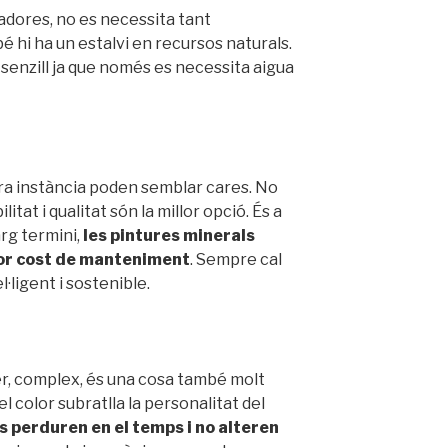
adores, no es necessita tant
hi ha un estalvi en recursos naturals.
senzill ja que només es necessita aigua
ra instància poden semblar cares. No
itat i qualitat són la millor opció. És a
larg termini,
les pintures minerals
nor cost de manteniment
. Sempre cal
l·ligent i sostenible.
rer, complex, és una cosa també molt
, el color subratlla la personalitat del
s perduren en el temps i no alteren