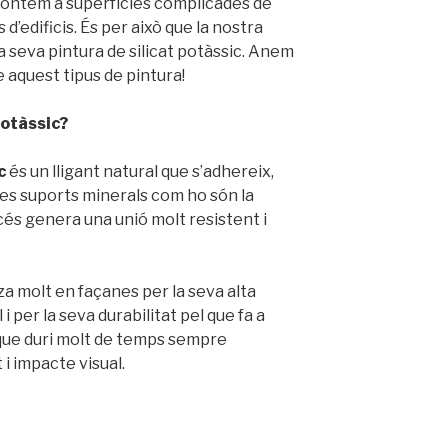
rontem a superfícies complicades de
d’edificis. És per això que la nostra
la seva pintura de silicat potàssic. Anem
 aquest tipus de pintura!
potàssic?
c
és un lligant natural que s’adhereix,
es suports minerals com ho són la
cés genera una unió molt resistent i
tza molt en façanes per la seva alta
 i per la seva durabilitat pel que fa a
ue duri molt de temps sempre
i impacte visual.