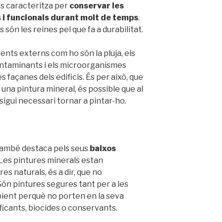
es caracteritza per
conservar les
 i funcionals durant molt de temps
.
 són les reines pel que fa a durabilitat.
ents externs com ho són la pluja, els
s contaminants i els microorganismes
s façanes dels edificis. És per això, que
ci una pintura mineral, és possible que al
sigui necessari tornar a pintar-ho.
 també destaca pels seus
baixos
 Les pintures minerals estan
s naturals, és a dir, que no
Són pintures segures tant per a les
ient perquè no porten en la seva
ficants, biocides o conservants.