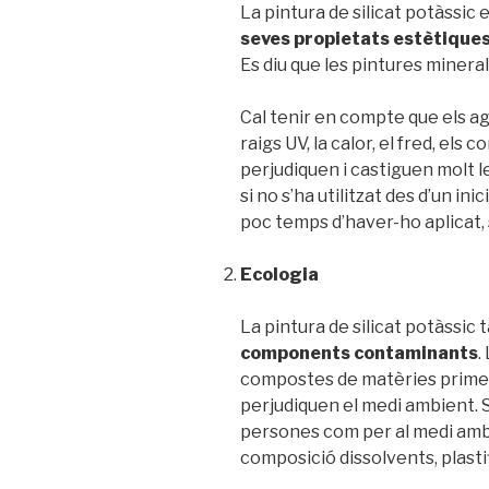
La pintura de silicat potàssic 
seves propietats estètiques
Es diu que les pintures minerals
Cal tenir en compte que els ag
raigs UV, la calor, el fred, el
perjudiquen i castiguen molt le
si no s’ha utilitzat des d’un ini
poc temps d’haver-ho aplicat, 
Ecologia
La pintura de silicat potàssic
components contaminants
.
compostes de matèries primere
perjudiquen el medi ambient. 
persones com per al medi amb
composició dissolvents, plasti