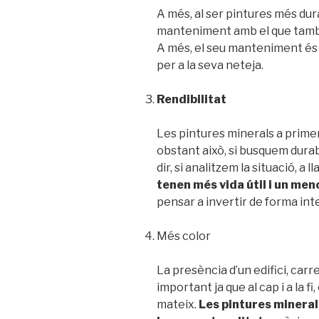
A més, al ser pintures més dur
manteniment amb el que també 
A més, el seu manteniment és 
per a la seva neteja.
Rendibilitat
Les pintures minerals a prime
obstant això, si busquem durabil
dir, si analitzem la situació, a l
tenen més vida útil i un me
pensar a invertir de forma inte
Més color
La presència d’un edifici, car
important ja que al cap i a la fi
mateix.
Les pintures mineral