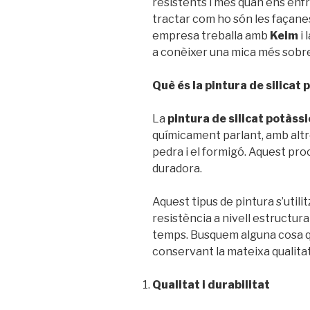
resistents i més quan ens enf
tractar com ho són les façanes 
empresa treballa amb
Keim
i 
a conèixer una mica més sobre
Què és la pintura de silicat 
La
pintura de silicat potàssi
químicament parlant, amb altr
pedra i el formigó. Aquest pro
duradora.
Aquest tipus de pintura s’utili
resistència a nivell estructural
temps. Busquem alguna cosa q
conservant la mateixa qualitat 
Qualitat i durabilitat