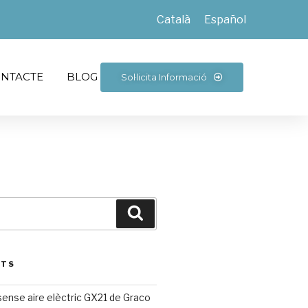
Català
Español
NTACTE
BLOG
Sol·licita Informació
STS
sense aire elèctric GX21 de Graco