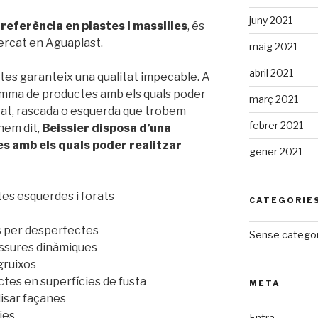
juny 2021
 referència en plastes i massilles
, és
mercat en Aguaplast.
maig 2021
abril 2021
es garanteix una qualitat impecable. A
amma de productes amb els quals poder
març 2021
orat, rascada o esquerda que trobem
febrer 2021
hem dit,
Beissier disposa d’una
 amb els quals poder realitzar
gener 2021
ites esquerdes i forats
CATEGORIE
s per desperfectes
Sense categor
fissures dinàmiques
gruixos
tes en superfícies de fusta
META
lisar façanes
ies.
Entra