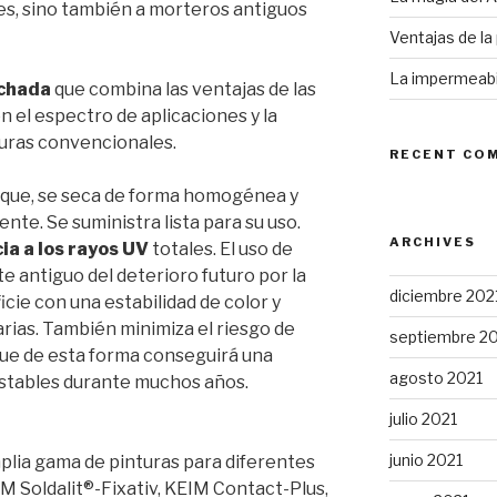
es, sino también a morteros antiguos
Ventajas de la 
La impermeabil
achada
que combina las ventajas de las
on el espectro de aplicaciones y la
turas convencionales.
RECENT CO
 que, se seca de forma homogénea y
te. Se suministra lista para su uso.
ARCHIVES
ia a los rayos UV
totales. El uso de
e antiguo del deterioro futuro por la
diciembre 202
icie con una estabilidad de color y
narias. También minimiza el riesgo de
septiembre 2
 que de esta forma conseguirá una
agosto 2021
estables durante muchos años.
julio 2021
junio 2021
lia gama de pinturas para diferentes
M Soldalit®-Fixativ, KEIM Contact-Plus,