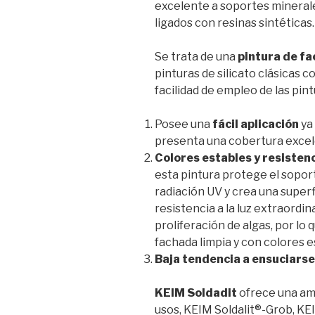
excelente a soportes mineral
ligados con resinas sintéticas.
Se trata de una
pintura de f
pinturas de silicato clásicas c
facilidad de empleo de las pin
Posee una
fácil aplicación
ya
presenta una cobertura excelen
Colores estables y resistenc
esta pintura protege el soport
radiación UV y crea una superf
resistencia a la luz extraordi
proliferación de algas, por lo
fachada limpia y con colores 
Baja tendencia a ensuciarse
KEIM Soldadit
ofrece una amp
usos, KEIM Soldalit®-Grob, KEI