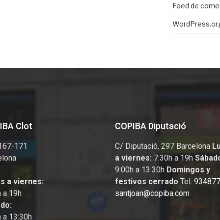
Feed de come
WordPress.or
IBA Clot
COPIBA Diputació
 167-171
C/ Diputació
, 297
Barcelona
L
elona
a viernes:
7:30h a 19h
Sábad
9:00h a 13:30h
Domingos y
s a viernes:
festivos cerrado
Tel.
93487
h a 19h
santjoan@copiba.com
do:
h a 13:30h