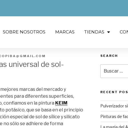
SOBRE NOSOTROS
MARCAS
TIENDAS
CO
SEARCH
COPIBA@GMAIL.COM
s universal de sol-
 mejores marcas del mercado y
RECENT PO
entes para diferentes superficies,
o, confiamos en la pintura
KEIM
Pulverizador s
ato potásico, que se basa en el principio
ión especial de sol de sílice y silicato
Pinturas de fa
ue no sólo se adhiere de forma
La magia del 