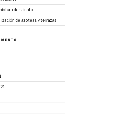
pintura de silicato
ización de azoteas y terrazas
MMENTS
1
021