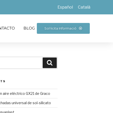
Español
Català
NTACTO
BLOG
Sol·licita Informació
STS
in aire eléctrico GX21 de Graco
chadas universal de sol-silicato
Aquaplast