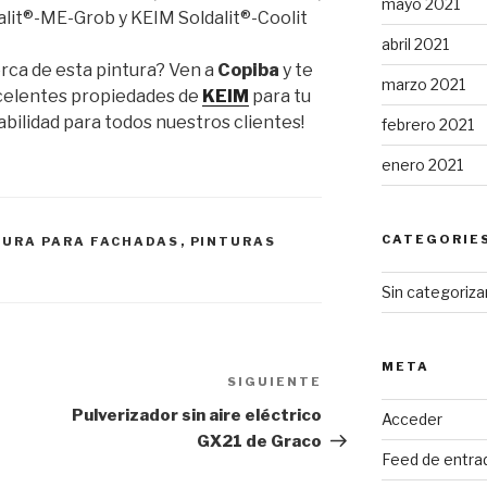
mayo 2021
lit®-ME-Grob y KEIM Soldalit®-Coolit
abril 2021
rca de esta pintura? Ven a
Copiba
y te
marzo 2021
celentes propiedades de
KEIM
para tu
abilidad para todos nuestros clientes!
febrero 2021
enero 2021
CATEGORIE
TURA PARA FACHADAS
,
PINTURAS
Sin categoriza
META
SIGUIENTE
Pulverizador sin aire eléctrico
Acceder
GX21 de Graco
Feed de entra