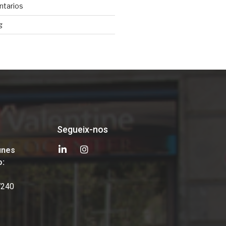
ntarios
g
Segueix-nos
unes
o:
7240