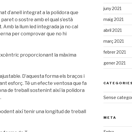
juny 2021
at d’anell integrat a la polidora que
maig 2021
a paret o sostre amb el qual s’està
. Amb la llum led integrada ja no cal
abril 2021
xterna per comprovar que no hi
març 2021
febrer 2021
xcèntric proporcionant la màxima
gener 2021
ajustable. D’aquesta forma els braços i
tant esforç. Té un efecte ventosa que fa
CATEGORIE
ona de treball sostenint així la polidora
.
Sense categor
odent així tenir una longitud de treball
META
Entra