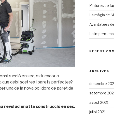
Pintures de faç
La màgia de l’
Avantatges de 
La impermeabil
RECENT CO
ARCHIVES
 construcció en sec, estucador o
 que deixi sostres i parets perfectes?
desembre 202
per una de la nova polidora de paret de
setembre 202
agost 2021
ha revolucionat la construcció en sec.
juliol 2021