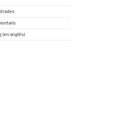
ntrades
mentaris
 (en anglès)