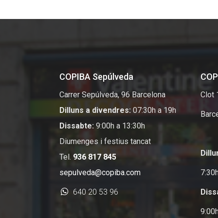
COPIBA Sepúlveda
COP
Carrer Sepúlveda, 96 Barcelona
Clot
Dilluns a divendres:
07:30h a 19h
Barc
Dissabte:
9:00h a 13:30h
Diumenges i festius tancat
Dill
Tel.
936 817 845
sepulveda@copiba.com
7:30
640 20 53 96
Diss
9:00