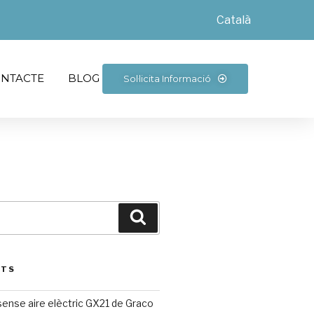
Català
NTACTE
BLOG
Sol·licita Informació
STS
sense aire elèctric GX21 de Graco