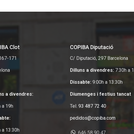
IBA Clot
COPIBA Diputació
 167-171
C/ Diputació
, 297
Barcelona
elona
Dilluns a divendres:
7:30h a 
Dissabte:
9:00h a 13:30h
uns a divendres:
Diumenges i festius tancat
h a 19h
Tel.
93 487 72 40
abte:
pedidos@copiba.com
h a 13:30h
646 58 90 47