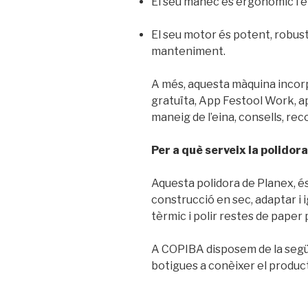
El seu mànec és ergonòmic i e
El seu motor és potent, robust
manteniment.
A més, aquesta màquina incorp
gratuïta, App Festool Work, ap
maneig de l’eina, consells, re
Per a què serveix la polidor
Aquesta polidora de Planex, és 
construcció en sec, adaptar i 
tèrmic i polir restes de paper 
A COPIBA disposem de la següe
botigues a conèixer el product