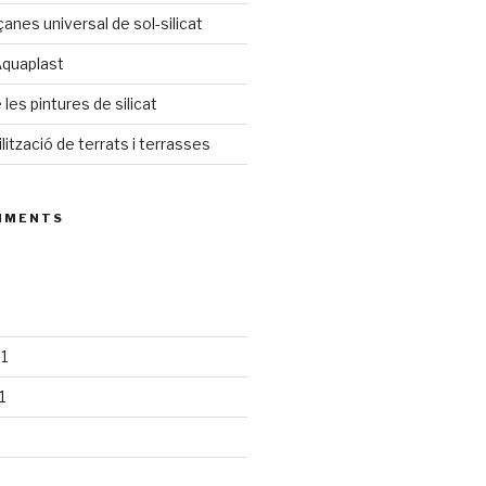
anes universal de sol-silicat
Aquaplast
les pintures de silicat
ització de terrats i terrasses
MMENTS
1
1