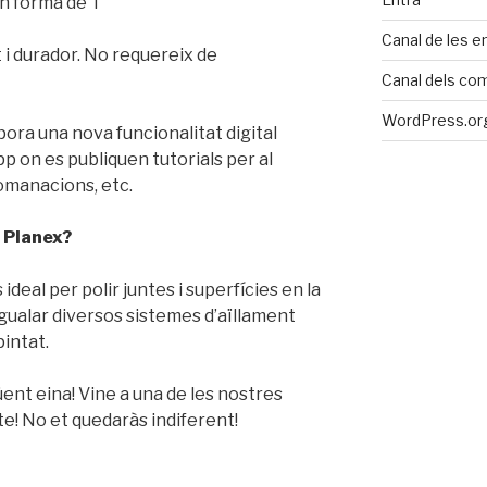
n forma de T
Canal de les e
 i durador. No requereix de
Canal dels co
WordPress.org
ora una nova funcionalitat digital
p on es publiquen tutorials per al
comanacions, etc.
a Planex?
ideal per polir juntes i superfícies en la
igualar diversos sistemes d’aïllament
pintat.
nt eina! Vine a una de les nostres
e! No et quedaràs indiferent!