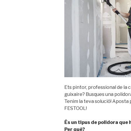
Ets pintor, professional de la
guixaire? Busques una polidora
Tenim la teva solució! Aposta 
FESTOOL!
És un tipus de polidora que 
Per què?