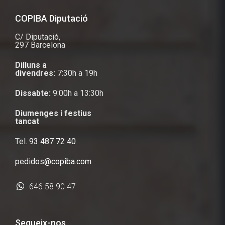
COPIBA Diputació
C/ Diputació
,
297
Barcelona
Dilluns a
divendres:
7:30h a 19h
Dissabte:
9:00h a 13:30h
Diumenges i festius
tancat
Tel.
93 487 72 40
pedidos@copiba.com
646 58 90 47
Segueix-nos