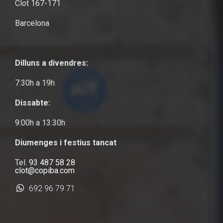
Clot 167-171
Barcelona
Dilluns a divendres:
7:30h a 19h
Dissabte:
9:00h a 13:30h
Diumenges i festius tancat
Tel.
93 487 58 28
clot@copiba.com
692 96 79 71