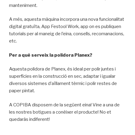
manteniment.
A més, aquesta màquina incorpora una nova funcionalitat
digital gratuïta, App Festool Work, app on es publiquen
tutorials per al maneig de l’eina, consells, recomanacions,
etc.
Per a què serveix la polidora Planex?
Aquesta polidora de Planex, és ideal per polir juntes i
superfícies en la construcció en sec, adaptar i igualar
diversos sistemes d’aïllament tèrmic i polir restes de
paper pintat.
A COPIBA disposem de la següent eina! Vine a una de
les nostres botigues a conèixer el producte! No et
quedaràs indiferent!